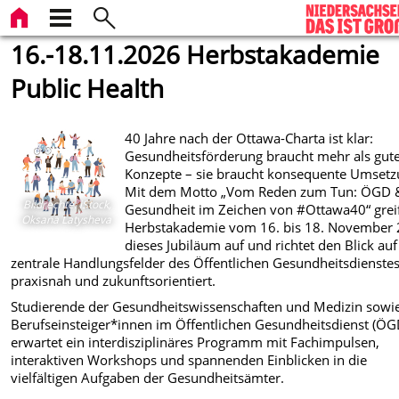
16.-18.11.2026 Herbstakademie
Public Health
40 Jahre nach der Ottawa-Charta ist klar:
Gesundheitsförderung braucht mehr als gut
Konzepte – sie braucht konsequente Umsetz
Mit dem Motto „Vom Reden zum Tun: ÖGD 
Bildrechte
:
iStock,
Gesundheit im Zeichen von #Ottawa40“ greif
Oksana Latysheva
Herbstakademie vom 16. bis 18. November
dieses Jubiläum auf und richtet den Blick auf
zentrale Handlungsfelder des Öffentlichen Gesundheitsdienstes
praxisnah und zukunftsorientiert.
Studierende der Gesundheitswissenschaften und Medizin sowi
Berufseinsteiger*innen im Öffentlichen Gesundheitsdienst (ÖG
erwartet ein interdisziplinäres Programm mit Fachimpulsen,
interaktiven Workshops und spannenden Einblicken in die
vielfältigen Aufgaben der Gesundheitsämter.