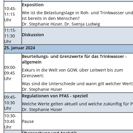
Exposition
10:45-
Wie ist die Belastungslage in Roh- und Trinkwasser un
11:15
ist bereits in den Menschen?
Uhr
Dr. Stephanie Hüser, Dr. Svenja Ludwig
11:15-
Diskussion
11:30
Uhr
25. Januar 2024
Beurteilungs- und Grenzwerte für das Trinkwasser -
allgemein
09:00-
Exkurs in die Welt von GOW, über Leitwert bis zum
09:45
Grenzwert;
Uhr
Was sind die Unterschiede und wann gilt welcher Wert
Dr. Stephanie Hüser
Regulationen von PFAS - speziell
09:45-
10:30
Welche Werte gelten aktuell und welche zukünftig für 
Uhr
Dr. Stephanie Hüser
10:30-
10:45
Pause
Uhr