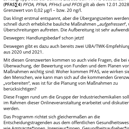
(
PFAS
∑4
)
PFOA, PFNA, PFHxS und PFOS
gilt ab dem 12.01.2028
Grenzwert von 0,02 µg/l – bzw. 20 ng/l.
Das klingt erstmal entspannt, aber die Übergangszeiten werde
schnell durch erhebliche bauliche Maßnahmen „
aufgefressen
“,
Überschreitungen auftreten. Die Aufbereitung ist sehr aufwendi
Deswegen: Handlungsbedarf schon jetzt!
Deswegen gibt es dazu auch bereits zwei UBA/TWK-Empfehlun
aus 2020 und 2021.
Mit diesen Grenzwerten kommen so auch viele Fragen, die bei 
Überwachung, der Bewertung von Funden und dem Planen vo
Maßnahmen wichtig sind: Woher kommen PFAS, wie wirken sie
den Menschen, wie kann man sich auf die kommenden Grenzw
„vorbereiten“, was ist für die Planung von Maßnahmen zu
berücksichtigen?
Diese Fragen rund um die Gruppe der Industriechemikalien sol
im Rahmen dieser Onlineveranstaltung erarbeitet und diskutier
werden.
Das Programm richtet sich gleichermaßen an die
Entscheidungstragenden aus dem öffentlichen Gesundheitswe
wie Amtsärzte*innen, Ingenieur*innen, Gesundheitsaufseher*