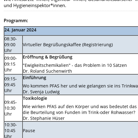
und Hygieneinspektor*innen.
Programm:
24. Januar 2024
08:30-
09:00
Virtueller Begrüßungskaffee (Registrierung)
Uhr
Eröffnung & Begrüßung
09:00-
09:15
"Ewigkeitschemikalien" - das Problem in 10 Sätzen
Uhr
Dr. Roland Suchenwirth
Einführung
09:15-
09:45
Wo kommen PFAS her und wie gelangen sie ins Trinkwa
Uhr
Dr. Svenja Ludwig
Toxikologie
09:45-
Wie wirken PFAS auf den Körper und was bedeutet das 
10:30
die Beurteilung von Funden im Trink-oder Rohwasser?
Uhr
Dr. Stephanie Hüser
10:30-
10:45
Pause
Uhr