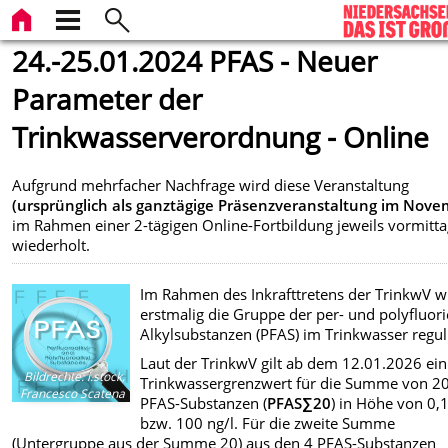
24.-25.01.2024 PFAS - Neuer
Parameter der
Trinkwasserverordnung - Online
Aufgrund mehrfacher Nachfrage wird diese Veranstaltung
(ursprünglich als ganztägige Präsenzveranstaltung im Nove
im Rahmen einer 2-tägigen Online-Fortbildung jeweils vormitt
wiederholt.
Im Rahmen des Inkrafttretens der TrinkwV w
erstmalig die Gruppe der per- und polyfluori
Alkyl­substanzen (PFAS) im Trinkwasser reguli
Laut der TrinkwV gilt ab dem 12.01.2026 ein
Bildrechte
:
i.stock,
Trinkwassergrenzwert für die Summe von 2
Francesco Scatena
PFAS-Substanzen (
PFAS
∑20
) in Höhe von 0,1
bzw. 100 ng/l. Für die zweite Summe
(Untergruppe aus der Summe 20) aus den 4 PFAS-Substanzen