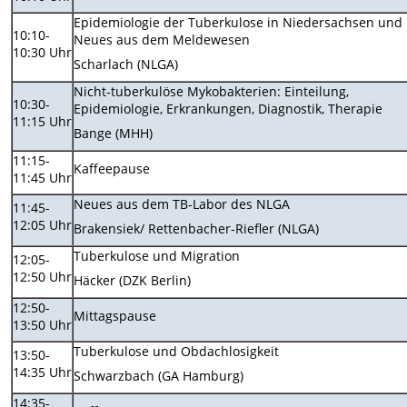
Epidemiologie der Tuberkulose in Niedersachsen und
10:10-
Neues aus dem Meldewesen
10:30 Uhr
Scharlach (NLGA)
Nicht-tuberkulöse Mykobakterien: Einteilung,
10:30-
Epidemiologie, Erkrankungen, Diagnostik, Therapie
11:15 Uhr
Bange (MHH)
11:15-
Kaffeepause
11:45 Uhr
Neues aus dem TB-Labor des NLGA
11:45-
12:05 Uhr
Brakensiek/ Rettenbacher-Riefler (NLGA)
Tuberkulose und Migration
12:05-
12:50 Uhr
Häcker (DZK Berlin)
12:50-
Mittagspause
13:50 Uhr
Tuberkulose und Obdachlosigkeit
13:50-
14:35 Uhr
Schwarzbach (GA Hamburg)
14:35-