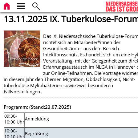
13.11.2025 IX. Tuberkulose-Foru
Das IX. Niedersächsische Tuberkulose-Foru
richtet sich an Mitarbeiter*innen der
Gesundheitsämter aus dem Bereich
Infektionsschutz. Es handelt sich um eine Hy
Bildrechte
:
iStock,
Veranstaltung, mit der Gelegenheit zum dire
Dr_Microbe
Erfahrungsaustausch im NLGA in Hannover 
zur Online-Teilnahmen. Die Vorträge widmen
in diesem Jahr den Themen Migration, Obdachlosigkeit, Nicht-
tuberkulöse Mykobakterien sowie zwei besonderen
Fallvorstellungen.
Programm: (Stand:23.07.2025)
09:30-
Anmeldung
10:00 Uhr
10:00-
Begrüßung
10:10 Uhr