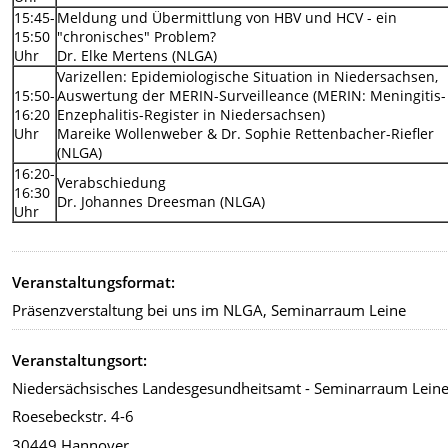
15:45-
Meldung und Übermittlung von HBV und HCV - ein
15:50
"chronisches" Problem?
Uhr
Dr. Elke Mertens (NLGA)
Varizellen: Epidemiologische Situation in Niedersachsen,
15:50-
Auswertung der MERIN-Surveilleance (MERIN: Meningitis
16:20
Enzephalitis-Register in Niedersachsen)
Uhr
Mareike Wollenweber & Dr. Sophie Rettenbacher-Riefler
(NLGA)
16:20-
Verabschiedung
16:30
Dr. Johannes Dreesman (NLGA)
Uhr
Veranstaltungsformat:
Präsenzverstaltung bei uns im NLGA, Seminarraum Leine
Veranstaltungsort:
Niedersächsisches Landesgesundheitsamt - Seminarraum Lein
Roesebeckstr. 4-6
30449 Hannover