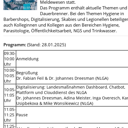
Meldewesen statt.
Bildrechte
:
iStock,
Das Programm enthält aktuelle Themen und
scither5
Dauerbrenner. Bei den Themen Hygiene in
Barbershops, Digitalisierung, Skabies und Legionellen beteilige
auch Kolleginnen und Kollegen aus den Bereichen Hygiene,
Parasitologie, Öffentlichkeitsarbeit, NGS und Trinkwasser.
Programm:
(Stand: 28.01.2025)
09:30-
10:00
Anmeldung
Uhr
10:00-
Begrüßung
10:05
Dr. Fabian Feil & Dr. Johannes Dreesman (NLGA)
Uhr
Digitalisierung: Landesmaßnahmen Dashboard, Chatbot,
10:05-
Plattform und Clouddienst des NLGA
11:05
Dr. Johannes Dreesman, Adina Meister, Inga Overesch, Ka
Uhr
Usipbekova & Mike Wonsikiewicz (NLGA)
11:05-
11:25
Pause
Uhr
11:25-