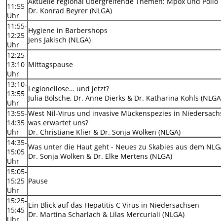
Aktuelle regional übergreifende Themen: Mpox und Polio
11:55
Dr. Konrad Beyrer (NLGA)
Uhr
11:55-
Hygiene in Barbershops
12:25
Jens Jakisch (NLGA)
Uhr
12:25-
13:10
Mittagspause
Uhr
13:10-
Legionellose… und jetzt?
13:55
Julia Bölsche, Dr. Anne Dierks & Dr. Katharina Kohls (NLGA
Uhr
13:55-
West Nil-Virus und invasive Mückenspezies in Niedersach
14:35
was erwartet uns?
Uhr
Dr. Christiane Klier & Dr. Sonja Wolken (NLGA)
14:35-
Was unter die Haut geht - Neues zu Skabies aus dem NL
15:05
Dr. Sonja Wolken & Dr. Elke Mertens (NLGA)
Uhr
15:05-
15:25
Pause
Uhr
15:25-
Ein Blick auf das Hepatitis C Virus in Niedersachsen
15:45
Dr. Martina Scharlach & Lilas Mercuriali (NLGA)
Uhr