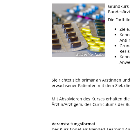
Grundkurs 
Bundesärz
Die Fortbil
Ziel
Kenn
Antii
Grund
Resis
Bildrechte
:
NLGA
Kennt
Anwe
Sie richtet sich primär an Ärztinnen und
erwachsener Patienten mit dem Ziel, di
Mit Absolvieren des Kurses erhalten d
Ärztin/Arzt gem. des Curriculums der 
Veranstaltungsformat
:
Der Kurs findet als Blended-Learning An