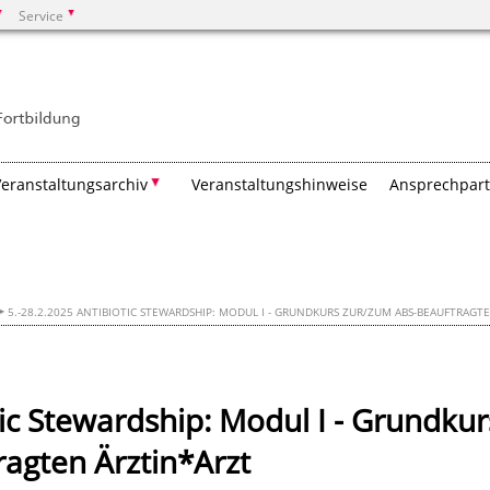
Service
Suchen
Veranstaltungsarchiv
Veranstaltungshinweise
Ansprechpar
5.-28.2.2025 ANTIBIOTIC STEWARDSHIP: MODUL I - GRUNDKURS ZUR/ZUM ABS-BEAUFTRAGT
tic Stewardship: Modul I - Grundkur
agten Ärztin*Arzt