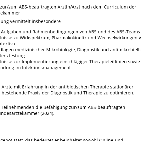
zur/zum ABS-beauftragten Ärztin/Arzt nach dem Curriculum der
tekammer
dung vermittelt insbesondere
e, Aufgaben und Rahmenbedingungen von ABS und des ABS-Teams
tnisse zu Wirkspektrum, Pharmakokinetik und Wechselwirkungen 
nfektiva
lagen medizinischer Mikrobiologie, Diagnostik und antimikrobiell
tenztestung
nisse zur Implementierung einschlägiger Therapieleitlinien sowie
ndung im Infektionsmanagement
 Ärzte mit Erfahrung in der antibiotischen Therapie stationärer
e bestehende Praxis der Diagnostik und Therapie zu optimieren.
ie Teilnehmenden die Befähigung zur/zum ABS-beauftragten
Bundesärztekammer (2024).
gebot statt, das bedeutet er beinhaltet sowohl Online-und